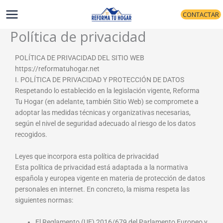
Ir
CONTACTAR
al
contenido
Política de privacidad
POLÍTICA DE PRIVACIDAD DEL SITIO WEB
https://reformatuhogar.net
I. POLÍTICA DE PRIVACIDAD Y PROTECCIÓN DE DATOS
Respetando lo establecido en la legislación vigente, Reforma
Tu Hogar (en adelante, también Sitio Web) se compromete a
adoptar las medidas técnicas y organizativas necesarias,
según el nivel de seguridad adecuado al riesgo de los datos
recogidos.
Leyes que incorpora esta política de privacidad
Esta política de privacidad está adaptada a la normativa
española y europea vigente en materia de protección de datos
personales en internet. En concreto, la misma respeta las
siguientes normas:
El Reglamento (UE) 2016/679 del Parlamento Europeo y